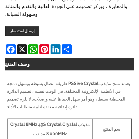
معايرة ، ويركز تصميمه على الجودة العالية والتقدم والمتانة
وسهولة الصيانة.
إرسال استفسار
Facebook
WhatsApp
X
Pinterest
LinkedIn
Share
وصف المنتج
يعتمد منتج مذبذب PSSive Crystal طريقة اتصال بسيطة ويسهل دمجه
في الأنظمة الإلكترونية المختلفة. في الوقت نفسه ، تصميم الدائرة
محيطية بسيط ، وهو أمر سهل الحفاظ عليه وإصلاحه. لا يلزم تصميم
دائرة إضافية معقدة لتلبية متطلبات الأداء
مذبذب Crystal 8MHz 49S Crystal Crystal
اسم المنتج
8.000MHz مذبذب