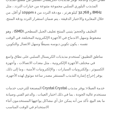
المذبذب البلوري السلبي مجموعة متنوعة من خيارات التردد ، مثل
8MHz و 32.768 كيلو هرتز ، مع دقة التردد من ± 10ppm أو أقل. من
ل المعايرة والاختبار الدقيقة ، يتم ضمان استقرار التردد ودقة المنتج.
التغليف والحجم: يتبنى المنتج تغليف الجبل السطحي (SMD) ، وهو
ضغوط وسهل الاندماج في الأجهزة الإلكترونية المختلفة. في الوقت
نفسه ، يكون تكوين دبوسه بسيطًا وسهل الاتصال والتكوين.
اطق التطبيق: تُستخدم مذبذبات الكريستال السلبي على نطاق واسع
في مختلف الأجهزة الإلكترونية ، مثل معدات الاتصالات ، وأجهزة
بيوتر ، وإلكترونيات السيارات ، والإلكترونيات الأمنية ، وما إلى ذلك.
فر إخراج إشارة التذبذب المستقر مصدر ساعة موثوق لهذه الأجهزة.
خدمة العملاء: يوفر مذبذب Crystal Crystal المصنعة للترحيب خدمات
م عالية الجودة ، بما في ذلك اختبار العينات ، والدعم الفني وصيانة
عد البيع. تأكد من أنه يمكن حل أي مشاكل يواجهها المستخدمون أثناء
الاستخدام في الوقت المناسب