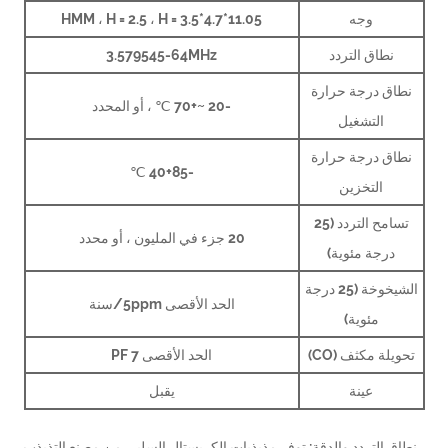
وجه
11.05*4.7*HMM ، H = 2.5 ، H = 3.5
نطاق التردد
3.579545-64MHz
ق درجة حرارة
-20 ~+70 ℃ ، أو المحدد
التشغيل
ق درجة حرارة
-40+85 ℃
التخزين
تسامح التردد (25
20 جزء في المليون ، أو محدد
درجة مئوية)
الشيخوخة (25 درجة
الحد الأقصى 5ppm/سنة
مئوية)
لة مكثف (CO)
الحد الأقصى 7 PF
عينة
يقبل
 التردد والدقة: توفر مذبذبات الكريستال السلبي من مصنع التذبذب