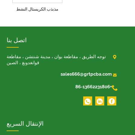
مذبذب الكريستال النشط
اتصل بنا

توجه الطريق ، مقاطعة بوان ، مدينة شنتشن ، مقاطعة
قوانغدونغ ، الصين

sales666@grtpcba.com

+86-13662231806
الإنتقال السريع