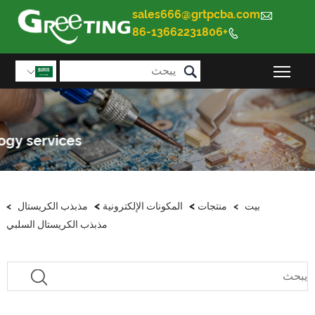
sales666@grtpcba.com

+86-13662231806


تبديل رؤية القائمة الرئيسية

>
>
بيت
>
منتجات
المكونات الإلكترونية
مذبذب الكريستال
>
مذبذب الكريستال السلبي