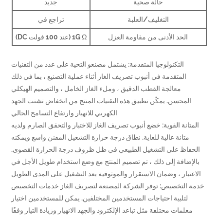
حالة صحية
جديد
التغليف/العلبة
تراجع في
الحد الأدنى من مقاومة العزل
1G Ω (عند 100 فولت DC)
التكنولوجيا المتقدمة: يشتمل مصنعو التحية على عدد من التقنيات
المتقدمة في أنبوب تصريف الغاز أثناء عملية التصنيع ، بما في ذلك
معالجة القطب الدقيق ، وملء الغاز الخامل ، والتصميم الهيكلي
المحسن. يمكّن تطبيق هذه التقنيات المنتج من انخفاض تشتت الجهد
الكهربي للانهيار وارتفاع التسامح الحالي
تانة القوية: خضع أنبوب تصريف الغاز للاختبار والتحقق الصارم ولديه
متانة عالية للغاية. نطاق درجة حرارة التشغيل المقنن واسع ويمكنه
فاظ على التشغيل الطبيعي في ظل ظروف درجة الحرارة القصوى.
إضافة إلى ذلك ، تم تصميم المنتج مع وضع استخدام طويل الأجل في
عتبار ، وضمان الاستقرار والموثوقية بعد التشغيل على المدى الطويل
 التخصيص: توفر الشركة المصنعة لتصريف الغاز خدمات التخصيص
لتلبية احتياجات المستخدمين المختلفين. يمكن للمستخدمين اختيار
علمات مختلفة مثل تباعد الإلكترود والجهد الانهيار وزيادة التيار وفقًا