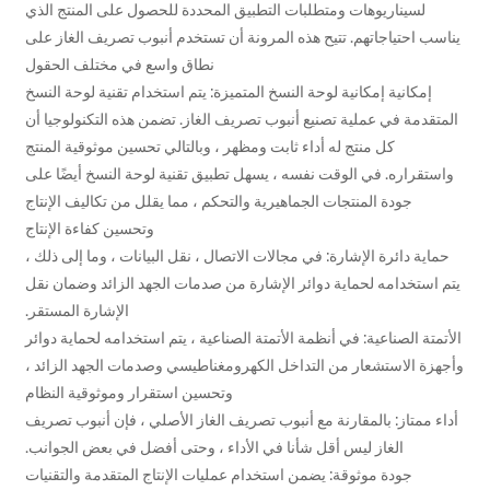
لسيناريوهات ومتطلبات التطبيق المحددة للحصول على المنتج الذي
 احتياجاتهم. تتيح هذه المرونة أن تستخدم أنبوب تصريف الغاز على
نطاق واسع في مختلف الحقول
إمكانية إمكانية لوحة النسخ المتميزة: يتم استخدام تقنية لوحة النسخ
قدمة في عملية تصنيع أنبوب تصريف الغاز. تضمن هذه التكنولوجيا أن
كل منتج له أداء ثابت ومظهر ، وبالتالي تحسين موثوقية المنتج
قراره. في الوقت نفسه ، يسهل تطبيق تقنية لوحة النسخ أيضًا على
جودة المنتجات الجماهيرية والتحكم ، مما يقلل من تكاليف الإنتاج
وتحسين كفاءة الإنتاج
ية دائرة الإشارة: في مجالات الاتصال ، نقل البيانات ، وما إلى ذلك ،
ستخدامه لحماية دوائر الإشارة من صدمات الجهد الزائد وضمان نقل
الإشارة المستقر.
تة الصناعية: في أنظمة الأتمتة الصناعية ، يتم استخدامه لحماية دوائر
ة الاستشعار من التداخل الكهرومغناطيسي وصدمات الجهد الزائد ،
وتحسين استقرار وموثوقية النظام
 ممتاز: بالمقارنة مع أنبوب تصريف الغاز الأصلي ، فإن أنبوب تصريف
الغاز ليس أقل شأنا في الأداء ، وحتى أفضل في بعض الجوانب.
جودة موثوقة: يضمن استخدام عمليات الإنتاج المتقدمة والتقنيات