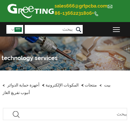
sales666@grtpcba.com

+86-13662231806


تبديل رؤية القائمة الرئيسية

>
>
بيت
>
منتجات
المكونات الإلكترونية
أجهزة حماية الدوائر
>
أنبوب تفريغ الغاز