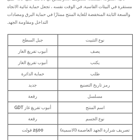
ة في البيئات القاسية. في الوقت نفسه ، تجعل حماية ثنائية الاتجاه
عة الثابتة المنخفضة للغاية المنتج ممتازًا في حماية البرق ومضادات
التداخل ومقاومة الجهد.
نوع التثبيت
جبل السطح
يصف
أنبوب تفريغ الغاز
يكتب
أنبوب تفريغ الغاز
طلب
حماية الدائرة
رمز تاريخ التصنيع
جديد
مسلسل
رقعة
اسم المنتج
أنبوب تفريغ غاز GDT
نوع الجسم
رقعة
ف شرارة الجهد العاصمة (الاسمية)
2500 فولت