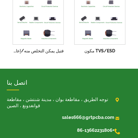
TVS/ESD مكون
فتيل يمكن التخلص منه/إعادة ضبط الذات
اتصل بنا

توجه الطريق ، مقاطعة بوان ، مدينة شنتشن ، مقاطعة
قوانغدونغ ، الصين

sales666@grtpcba.com

+86-13662231806