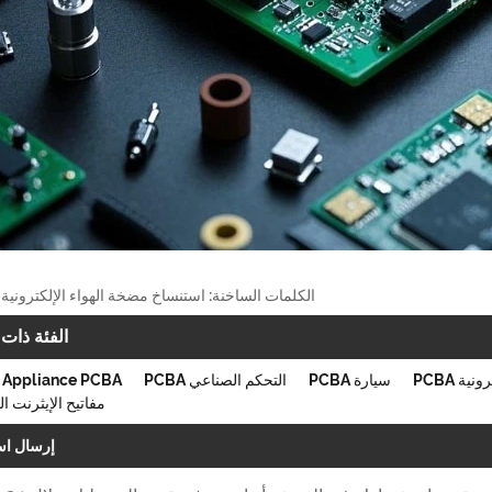
الكلمات الساخنة: استنساخ مضخة الهواء الإلكترونية PCBA
الفئة ذات 
ية PCBA
سيارة PCBA
التحكم الصناعي PCBA
Appliance PCBA
مفاتيح الإيثرنت ا
إرسال اس