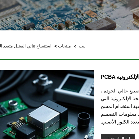
>
بيت
>
منتجات
استنساخ ثنائي الفينيل متعدد ال
ترونية PCBA
نيع عالي الجودة ،
لمستخدمين ألواح استنساخ PCBA المضخة الإلكترونية التي
تحية استخدام المسح
ى معلومات التصميم
دد الكلور الأصلي.
إرسال استفسار