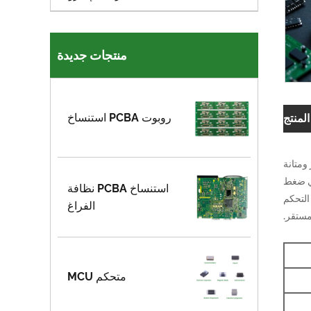
منتجات جديدة
روبوت PCBA استنساخ
منتج
ار ومتانة
في ضغط
استنساخ PCBA نظافة
التحكم
الفراغ
مستقر.
متحكم MCU