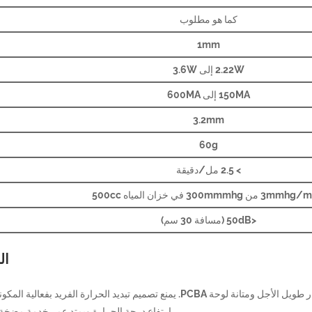
كما هو مطلوب
1mm
2.22W إلى 3.6W
150MA إلى 600MA
3.2mm
60g
> 2.5 مل/دقيقة
<50dB (مسافة 30 سم)
ال
المتانة: يتم اختيار المكونات والمواد عالية الجودة لضمان الاستقرار طويل الأجل ومتانة لوحة PCBA. يمنع تصميم تبديد الحرارة الفريد 
ارتفاع درجة الحرارة ويمتد عمر خدمة مضخة ا