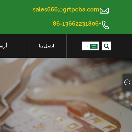

sales666@grtpcba.com

+86-13662231806

اتصل بنا
أرسل
