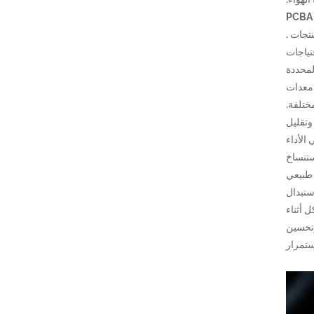
قدرة لوحة النسخ: الشركة المصنعة لديها فريق هندسي عكسي مهني ومعدات لوحة نسخ متقدمة ، والتي يمكن أن تنسخ بسرعة ودقة تصميم لوحة PCBA
تجات .
لمستخدم لتلبية احتياجات
لمحددة
 معدات
ختلفة.
وتقليل
الأداء
ستنساخ
ل طبيعي
ستبدال
 أثناء
تمر وتحسين
ستمرار