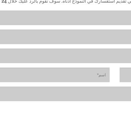
ي تقديم استفسارك في النموذج أدناه. سوف نقوم بالرد عليك خلال 24 ساعة.