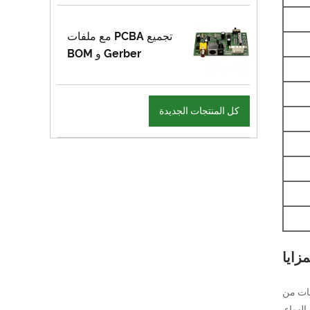
تجميع PCBA مع ملفات
Gerber و BOM
كل المنتجات الجديدة
مزايا
بفعالية المكونات من
لهواء.