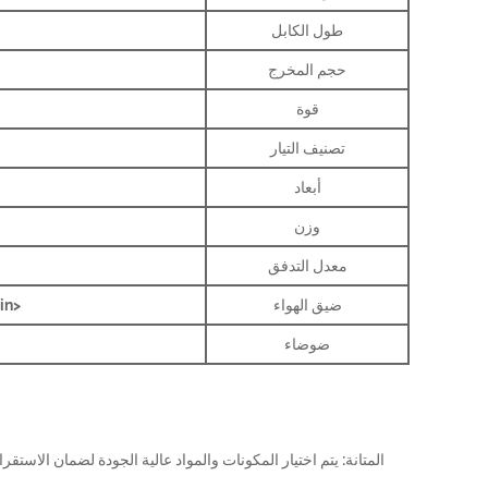
طول الكابل
حجم المخرج
قوة
تصنيف التيار
أبعاد
وزن
معدل التدفق
ضيق الهواء
<3mmhg/min من 300mmmhg في خزان المياه 500cc
ضوضاء