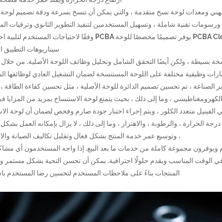
ورسومات تقنية شاملة ، وتسهيل المستخدمين لتنفيذ التطوير الثانوي وترقيات المن
خدمة مخصصة: مصنع التحية ، مضخة الهواء الإلكترونية ، PCBA Clone يوفر تصميمًا مخصصًا للوحة PCBA وفقًا لاحتياجات ا
سيناريوهات التطبيق ا
خة بسيطة ، ولكن أيضًا التحقق الشامل وتحليل وظائف اللوحة الأصلية. من خلال
اختبارات وظيفية مختلفة على اللوحة المستنسخة لضمان التشغيل العادي لوظائفها الم
ير الصناعة ، تم تحسين تصميم الدائرة للوحة الأصلية ، مثل تحسين كفاءة الطاقة ، 
الكهرومغناطيسي ، وما إلى ذلك ، بحيث يتمتع لوحة الاستنساخ بمزيد من المزايا في 
ئي الفينيل متعدد الكلور ، ويتم إجراء اختبار جودة صارم وفحص لضمان أن لوحة الا
 درجة الحرارة ، والرطوبة ، والاهتزاز ، وما إلى ذلك ، لا يزال بإمكانه العمل بشك
، وتوسيع عمر خدمة المنتج بشكل فعال وتقليل تكاليف الصيانة والا
م ويوفرون مجموعة كاملة من خدمات ما بعد البيع. إذا واجه المستخدمون أي مشاكل
استخدام ، فسيستجيب فريق الدعم الفني الخاص بـ Greeting في الوقت المناسب ويقدم حلولًا احترافية. يمكن أن تحسن التحية بشكل مس
المنتجات بناءً على ملاحظات المستخدم لتحسين رضا المستخدم با