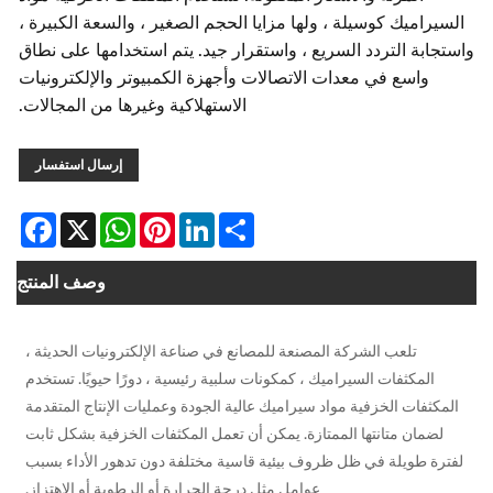
راميك كوسيلة ، ولها مزايا الحجم الصغير ، والسعة الكبيرة ،
بة التردد السريع ، واستقرار جيد. يتم استخدامها على نطاق
واسع في معدات الاتصالات وأجهزة الكمبيوتر والإلكترونيات
الاستهلاكية وغيرها من المجالات.
إرسال استفسار
Facebook
WhatsApp
X
Pinterest
LinkedIn
Share
وصف المنتج
تلعب الشركة المصنعة للمصانع في صناعة الإلكترونيات الحديثة ،
المكثفات السيراميك ، كمكونات سلبية رئيسية ، دورًا حيويًا. تستخدم
ثفات الخزفية مواد سيراميك عالية الجودة وعمليات الإنتاج المتقدمة
مان متانتها الممتازة. يمكن أن تعمل المكثفات الخزفية بشكل ثابت
 طويلة في ظل ظروف بيئية قاسية مختلفة دون تدهور الأداء بسبب
عوامل مثل درجة الحرارة أو الرطوبة أو الاهتزاز.