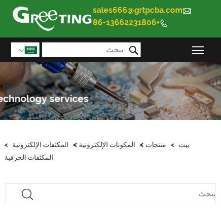
sales666@grtpcba.com

+86-13662231806


تبديل رؤية القائمة الرئيسية

>
>
بيت
>
منتجات
المكونات الإلكترونية
المكثفات الإلكترونية
>
المكثفات الخزفية