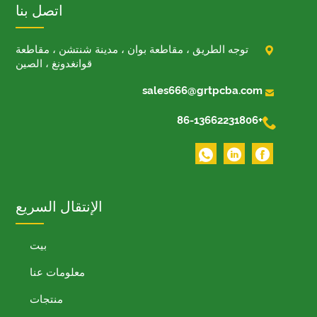
اتصل بنا

توجه الطريق ، مقاطعة بوان ، مدينة شنتشن ، مقاطعة
قوانغدونغ ، الصين

sales666@grtpcba.com

+86-13662231806
الإنتقال السريع
بيت
معلومات عنا
منتجات