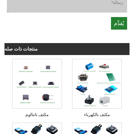
منتجات ذات صله
مكثف بالكهرباء
مكثف تانتالوم