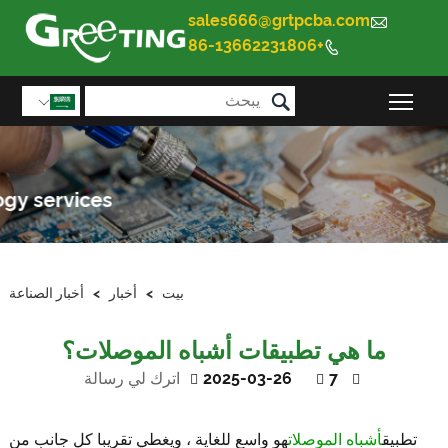
sales666@grtpcba.com

+86-13662231806


تبديل رؤية القائمة الرئيسية

بيت
>
أخبار
>
أخبار الصناعة
ما هي تطبيقات أشباه الموصلات؟
7
2025-03-26
اترك لي رسالة
يق
أشباه الموصلات
هو واسع للغاية ، ويغطي تقريبا كل جانب من